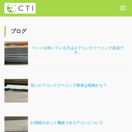
Me
ブログ
ペットを飼っている方はエアコンクリーニング必須で
す。
安いエアコンクリーニング業者は危険かも？
お掃除ロボット機能つきエアコンについて