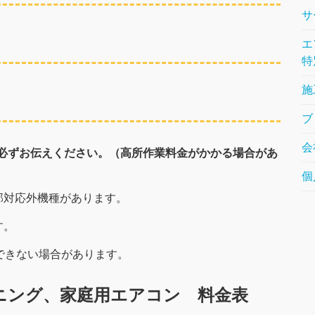
サ
エ
特
施
ブ
会
は必ずお伝えください。（高所作業料金がかかる場合があ
個
部対応外機種があります。
す。
できない場合があります。
ニング、家庭用エアコン 料金表