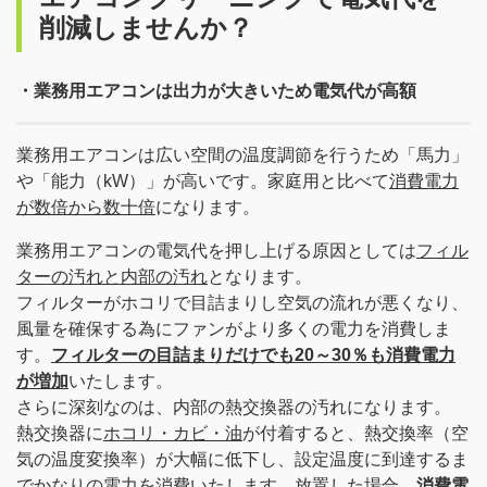
削減しませんか？
・業務用エアコンは出力が大きいため電気代が高額
業務用エアコンは広い空間の温度調節を行うため「馬力」
や「能力（kW）」が高いです。家庭用と比べて
消費電力
が数倍から数十倍
になります。
業務用エアコンの電気代を押し上げる原因としては
フィル
ターの汚れと内部の汚れ
となります。
フィルターがホコリで目詰まりし空気の流れが悪くなり、
風量を確保する為にファンがより多くの電力を消費しま
す。
フィルターの目詰まりだけでも20～30％も消費電力
が増加
いたします。
さらに深刻なのは、内部の熱交換器の汚れになります。
熱交換器に
ホコリ・カビ・油
が付着すると、熱交換率（空
気の温度変換率）が大幅に低下し、設定温度に到達するま
でかなりの電力を消費いたします。放置した場合、
消費電