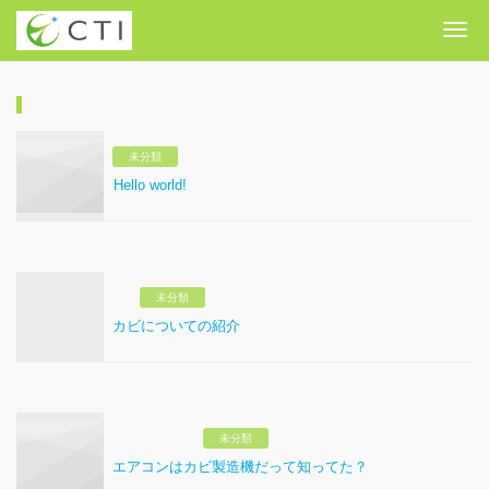
Me
未分類
Hello world!
未分類
カビについての紹介
未分類
エアコンはカビ製造機だって知ってた？