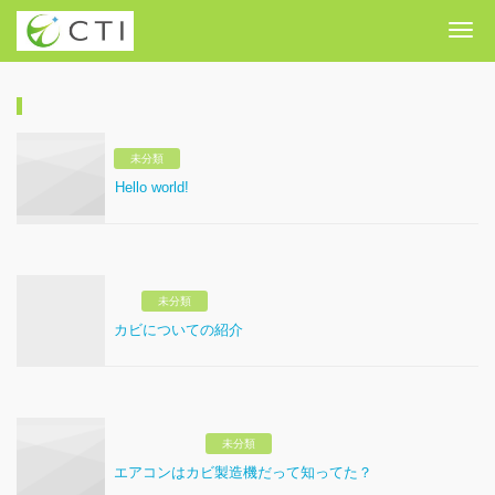
Me
未分類
Hello world!
未分類
カビについての紹介
未分類
エアコンはカビ製造機だって知ってた？