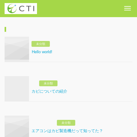
Me
未分類
Hello world!
未分類
カビについての紹介
未分類
エアコンはカビ製造機だって知ってた？