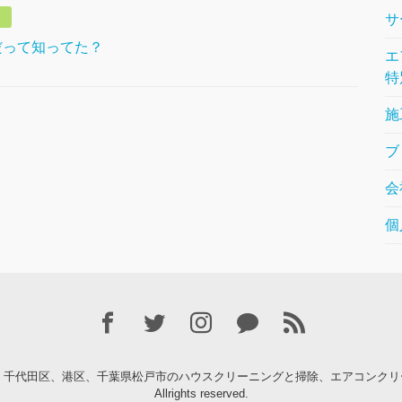
サ
だって知ってた？
エ
特
施
ブ
会
個
、千代田区、港区、千葉県松戸市のハウスクリーニングと掃除、エアコンクリ
Allrights reserved.