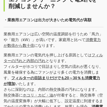
削減しませんか？
・業務用エアコンは出力が大きいため電気代が高額
業務用エアコンは広い空間の温度調節を行うため「馬力」
や「能力（kW）」が高いです。家庭用と比べて
消費電力
が数倍から数十倍
になります。
業務用エアコンの電気代を押し上げる原因としては
フィル
ターの汚れと内部の汚れ
となります。
フィルターがホコリで目詰まりし空気の流れが悪くなり、
風量を確保する為にファンがより多くの電力を消費しま
す。
フィルターの目詰まりだけでも20～30％も消費電力
が増加
いたします。
さらに深刻なのは、内部の熱交換器の汚れになります。
熱交換器に
ホコリ・カビ・油
が付着すると、熱交換率（空
気の温度変換率）が大幅に低下し、設定温度に到達するま
でかなりの電力を消費いたします。放置した場合、
消費電