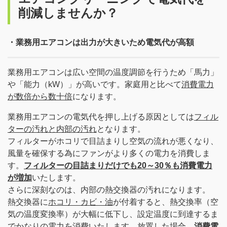
削減しませんか？
・業務用エアコンは出力が大きいため電気代が高額
業務用エアコンは広い空間の温度調節を行うため「馬力」
や「能力（kW）」が高いです。家庭用と比べて
消費電力
が数倍から数十倍
になります。
業務用エアコンの電気代を押し上げる原因としては
フィル
ターの汚れと内部の汚れ
となります。
フィルターがホコリで目詰まりし空気の流れが悪くなり、
風量を確保する為にファンがより多くの電力を消費しま
す。
フィルターの目詰まりだけでも20～30％も消費電力
が増加
いたします。
さらに深刻なのは、内部の熱交換器の汚れになります。
熱交換器に
ホコリ・カビ・油
が付着すると、熱交換率（空
気の温度変換率）が大幅に低下し、設定温度に到達するま
でかなりの電力を消費いたします。放置した場合、
消費電